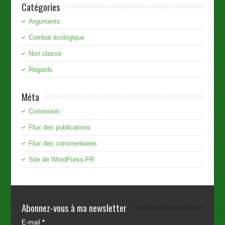
Catégories
Arguments
Combat écologique
Non classé
Regards
Méta
Connexion
Flux des publications
Flux des commentaires
Site de WordPress-FR
Abonnez-vous à ma newsletter
E-mail
*