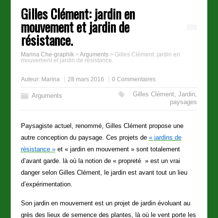
Gilles Clément: jardin en
mouvement et jardin de
résistance.
Marina Che-graphik
>
Arguments
>
Gilles Clément: jardin en
mouvement et jardin de résistance.
Auteur:
Marina
28 mars 2016
0 Commentaires
Gilles Clément
,
Jardin
,
Arguments
paysages
Paysagiste actuel, renommé, Gilles Clément propose une
autre conception du paysage. Ces projets de
« jardins de
résistance »
et « jardin en mouvement » sont totalement
d’avant garde. là où la notion de « propreté » est un vrai
danger selon Gilles Clément, le jardin est avant tout un lieu
d’expérimentation.
Son jardin en mouvement est un projet de jardin évoluant au
grès des lieux de semence des plantes, là où le vent porte les