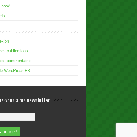
classé
rds
exion
des publications
 des commentaires
 de WordPress-FR
z-vous à ma newsletter