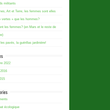
ds militants
s, Art et Terre, les femmes sont elles
« vertes » que les hommes?
nt les femmes? (en Mars et le reste de
ée)
les pavés, la guérillas jardinière!
es
re 2022
 2016
2015
ories
ments
at écologique