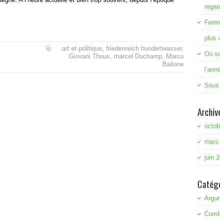
regar
Femme
plus 
art et politique
,
friedenreich hundertwasser
,
Où so
Giovani Thoux
,
marcel Duchamp
,
Marco
Bailone
l’ann
Sous 
Archiv
octob
mars
juin 
Catég
Argu
Comb