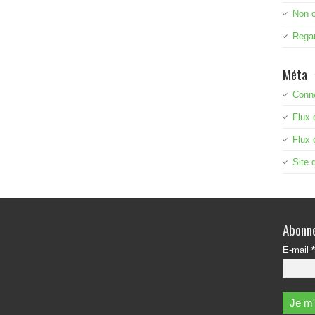
Non 
Rega
Méta
Conn
Flux 
Flux
Site
Abonne
E-mail
*