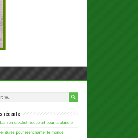
es récents
fashion crochet, récup’art pour la planète
eintures pour réenchanter le monde: