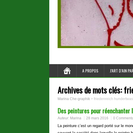
A PROPOS
J’ART D’AIN P
Archives de mots clés:
fri
Marina Che-graphik
>
friedenreich hundertwas
Des peintures pour réenchanter l
Auteur:
Marina
28 mars 2016
0 Commenta
La peinture c’est un regard porté sur le mon
souvent la société dans laquelle le peintre b