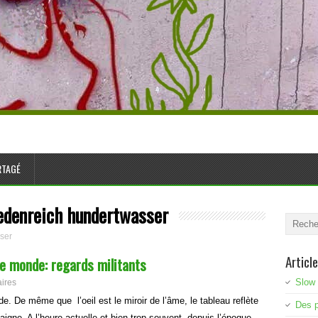
ARTAGÉ
edenreich hundertwasser
ser
Articl
e monde: regards militants
Slow 
ires
de. De même que l’oeil est le miroir de l’âme, le tableau reflète
Des p
aigne. A l’heure actuelle et bien trop souvent, depuis l’époque