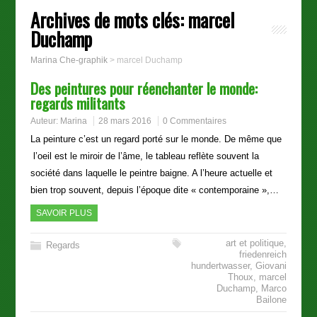
Archives de mots clés:
marcel
Duchamp
Marina Che-graphik
>
marcel Duchamp
Des peintures pour réenchanter le monde:
regards militants
Auteur:
Marina
28 mars 2016
0 Commentaires
La peinture c’est un regard porté sur le monde. De même que
l’oeil est le miroir de l’âme, le tableau reflète souvent la
société dans laquelle le peintre baigne. A l’heure actuelle et
bien trop souvent, depuis l’époque dite « contemporaine »,…
SAVOIR PLUS
art et politique
,
Regards
friedenreich
hundertwasser
,
Giovani
Thoux
,
marcel
Duchamp
,
Marco
Bailone